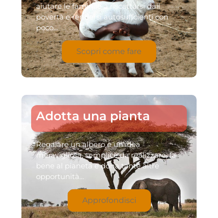
aiutare le famiglie a riscattarsi dall
povertà e rendersi autosuffcienti con
poco…
Scopri come fare
Adotta una pianta
Regalare un albero è un’idea
meravigliosa, semplice da realizzare, fa
bene al pianeta e dona tante altre
opportunità…
Approfondisci