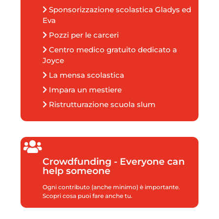
Sponsorizzazione scolastica Gladys ed
n
Eva
Pozzi per le carceri
a
Centro medico gratuito dedicato a
v
Joyce
La mensa scolastica
i
Impara un mestiere
g
Ristrutturazione scuola slum
a
t
Crowdfunding - Everyone can
i
help someone
Ogni contributo (anche minimo) è importante.
o
Scopri cosa puoi fare anche tu.
n