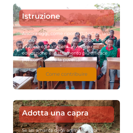
Istruzione
Ancora oggi, come riporta l’UNICEF, una
grandissima porzione della popolazione
africana è analfabeta. Investire nell’
educazione è lo strumento più efficace
per combattere la povertà.
Come contribuire
Adotta una capra
Se sei amante degli animali e vuoi