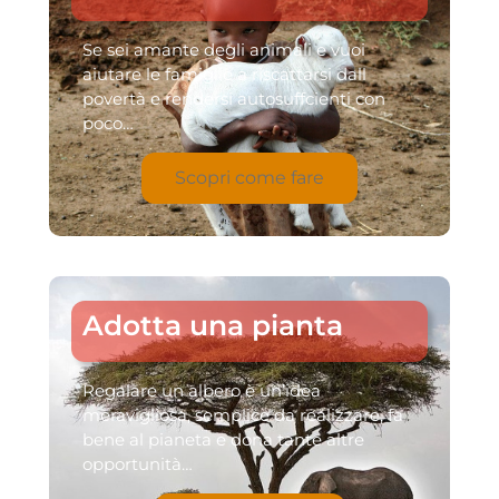
Se sei amante degli animali e vuoi
aiutare le famiglie a riscattarsi dall
povertà e rendersi autosuffcienti con
poco…
Scopri come fare
Adotta una pianta
Regalare un albero è un’idea
meravigliosa, semplice da realizzare, fa
bene al pianeta e dona tante altre
opportunità…