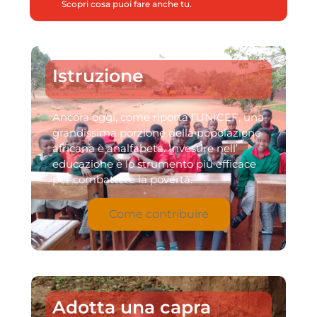
Scopri cosa puoi fare anche tu.
Istruzione
Ancora oggi, come riporta l’UNICEF, una
grandissima porzione della popolazione
africana è analfabeta. Investire nell’
educazione è lo strumento più efficace
per combattere la povertà.
Come contribuire
Adotta una capra