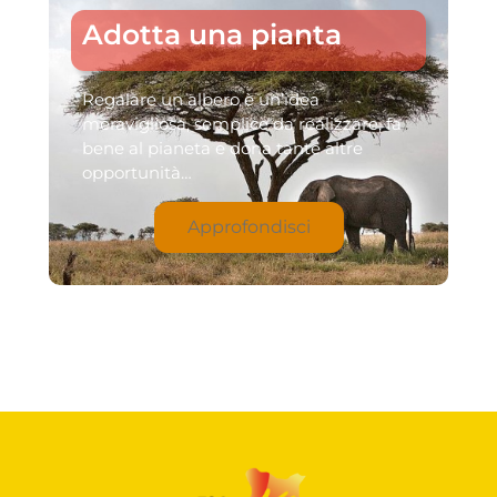
Adotta una pianta
Regalare un albero è un’idea
meravigliosa, semplice da realizzare, fa
bene al pianeta e dona tante altre
opportunità…
Approfondisci