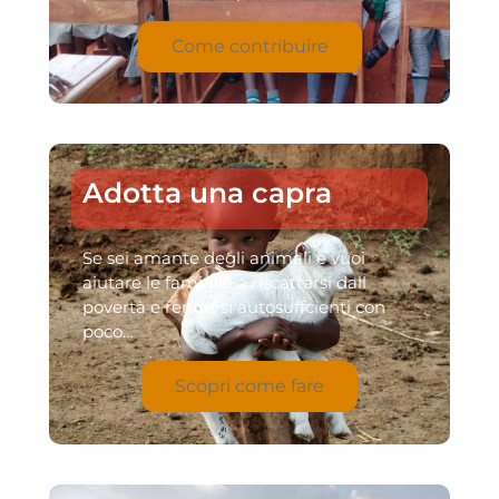
Come contribuire
Adotta una capra
Se sei amante degli animali e vuoi
aiutare le famiglie a riscattarsi dall
povertà e rendersi autosuffcienti con
poco…
Scopri come fare