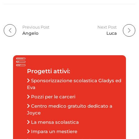
Previous Post
Next Post
P
Angelo
Luca
o
s
t
Progetti attivi:
Sponsorizzazione scolastica Gladys ed
n
Eva
Pozzi per le carceri
a
Centro medico gratuito dedicato a
v
Joyce
La mensa scolastica
i
Impara un mestiere