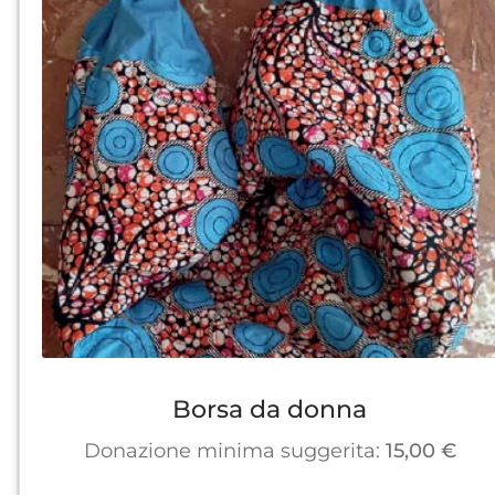
Borsa da donna
Donazione minima suggerita:
15,00
€